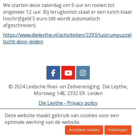
We starten deze zaterdag om 9 uur en roeien tot
ongeveer 12 uur. Bij terugkomst staat er een lunch klaar.
Inschrijfgeld 5 euro (dit wordt automatisch
afgeschreven).
https://www.dieleythe.nl/activiteiten/2293/lustrumpuzzel
tocht-door-leiden
© 2024
Leidsche Roei- en Zeilvereniging Die Leythe,
Morsweg 148, 2332 ER Leiden
Die Leythe - Privacy policy
Powered by e-Captain.nl
Deze website maakt gebruik van cookies voor een
optimale werking van de website.
Accepteer cookies
Instellingen