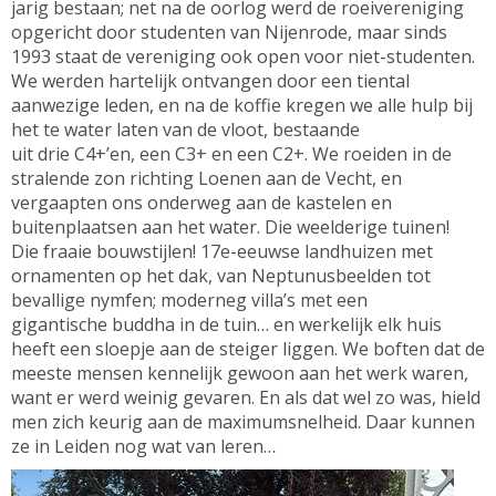
jarig bestaan; net na de oorlog werd de roeivereniging
opgericht door studenten van Nijenrode, maar sinds
1993 staat de vereniging ook open voor niet-studenten.
We werden hartelijk ontvangen door een tiental
aanwezige leden, en na de koffie kregen we alle hulp bij
het te water laten van de vloot, bestaande
uit drie C4+’en, een C3+ en een C2+. We roeiden in de
stralende zon richting Loenen aan de Vecht, en
vergaapten ons onderweg aan de kastelen en
buitenplaatsen aan het water. Die weelderige tuinen!
Die fraaie bouwstijlen! 17
e
-eeuwse landhuizen met
ornamenten op het dak, van Neptunusbeelden tot
bevallige nymfen; moderneg villa’s met een
gigantische buddha in de tuin… en werkelijk elk huis
heeft een sloepje aan de steiger liggen. We boften dat de
meeste mensen kennelijk gewoon aan het werk waren,
want er werd weinig gevaren. En als dat wel zo was, hield
men zich keurig aan de maximumsnelheid. Daar kunnen
ze in Leiden nog wat van leren…